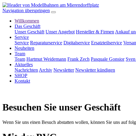
Navigation überspringen
Willkommen
Das Geschäft
Unser Geschäft
Unser Angebot
Hersteller & Firmen
Ankauf un
Service
Service
Reparaturservice
Digitalservice
Ersatzteilservice
Versan
Neuheiten
Team
Team
Hartmut Weidemann
Frank Zech
Pasquale Gonsior
Sven
Aktuelles
Nachrichten
Archiv
Newsletter
Newsletter kündigen
SHOP
Kontakt
Besuchen Sie unser Geschäft
Wenn Sie uns einen Besuch abstatten wollen, können Sie uns auf fol